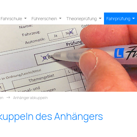
Fahrschule
Führerschein
Theorieprüfung
Fahrprüfung
en
Anhänger abkuppeln
kuppeln des Anhängers