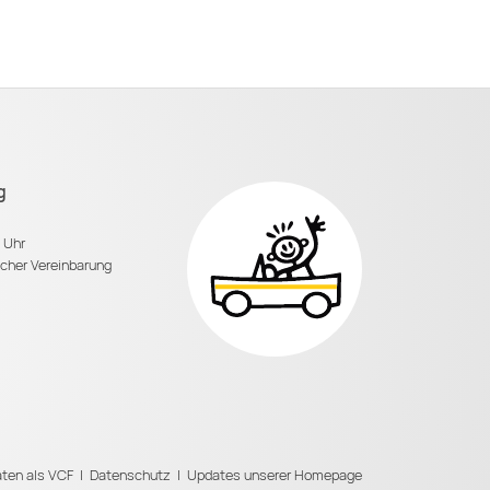
g
0 Uhr
scher Vereinbarung
ten als VCF
|
Datenschutz
|
Updates unserer Homepage