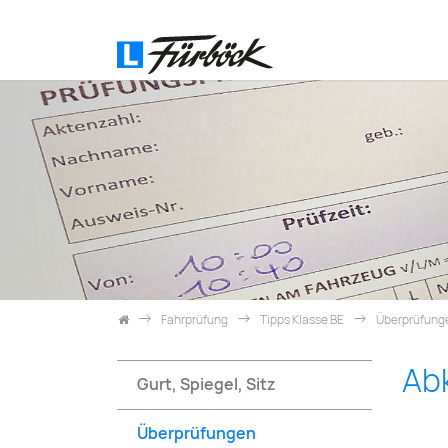
Skip navigation
Fahrprüfung
Tipps Klasse BE
Überprüfung
Ab
Gurt, Spiegel, Sitz
Überprüfungen