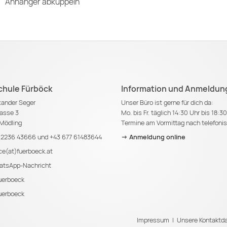
Anhänger abkuppeln
chule Fürböck
Information und Anmeldun
exander Seger
Unser Büro ist gerne für dich da:
asse 3
Mo. bis Fr. täglich 14:30 Uhr bis 18:3
Mödling
Termine am Vormittag nach telefoni
 2236 43666
und
+43 677 61483644
-> Anmeldung online
ice(at)fuerboeck.at
tsApp-Nachricht
erboeck
erboeck
Impressum
|
Unsere Kontaktda