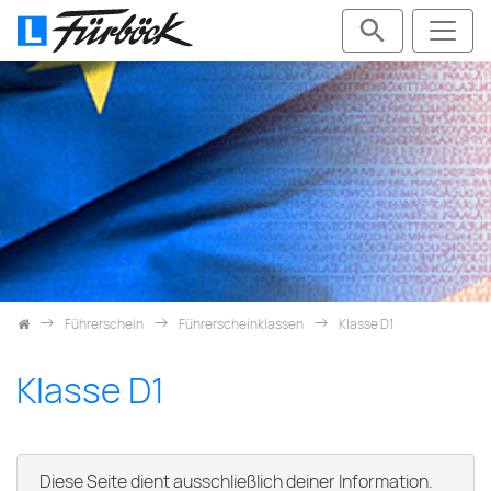
Skip navigation
Führerschein
Führerscheinklassen
Klasse D1
Klasse D1
Diese Seite dient ausschließlich deiner Information.