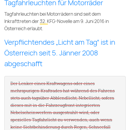
Tagfahrleuchten für Motorräder
Tagfahrleuchten bei Motorrädern sind seit dem
Inkrafttreten der
32. KFG-Novelle
am 9. Juni 2016 in
Österreich erlaubt.
Verpflichtendes „Licht am Tag“ ist in
Österreich seit 5. Jänner 2008
abgeschafft
Der Lenker eines Kraftwagens oder eines
mehrspurigen Kraftrades hat während des Fahrens
stets auch tagsüber Abblendlicht, Nebellicht, sofern
dieses mit in die Fahrzeugfront integrierten
Nebelscheinwerfern ausgestrahlt wird, oder
spezielles Tagfahrlicht zu verwenden, auch wenn
keine Sichtbehinderung durch Regen, Schneefall