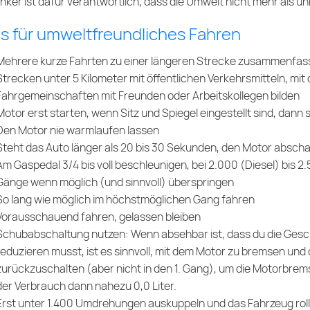
nker ist dafür verantwortlich, dass die Umwelt nicht mehr als u
s für umweltfreundliches Fahren
Mehrere kurze Fahrten zu einer längeren Strecke zusammenfas
Strecken unter 5 Kilometer mit öffentlichen Verkehrsmitteln, mi
Fahrgemeinschaften mit Freunden oder Arbeitskollegen bilden
Motor erst starten, wenn Sitz und Spiegel eingestellt sind, dann 
Den Motor nie warmlaufen lassen
Steht das Auto länger als 20 bis 30 Sekunden, den Motor abscha
Am Gaspedal 3/4 bis voll beschleunigen, bei 2.000 (Diesel) bis
Gänge wenn möglich (und sinnvoll) überspringen
So lang wie möglich im höchstmöglichen Gang fahren
Vorausschauend fahren, gelassen bleiben
Schubabschaltung nutzen: Wenn absehbar ist, dass du die Geschw
reduzieren musst, ist es sinnvoll, mit dem Motor zu bremsen un
zurückzuschalten (aber nicht in den 1. Gang), um die Motorbrem
der Verbrauch dann nahezu 0,0 Liter.
Erst unter 1.400 Umdrehungen auskuppeln und das Fahrzeug rol