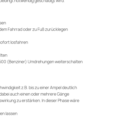
nbedingt notwendig geschädigt wird.
sen
t dem Fahrrad oder zu Fuß zurücklegen
sofort losfahren
lten
 2.500 (Benziner) Umdrehungen weiterschalten
indigkeit z.B. bis zu einer Ampel deutlich
d dabei auch einen oder mehrere Gänge
swirkung zu erstärken. In dieser Phase wäre
len lassen