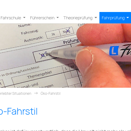
Fahrschule
Führerschein
Theorieprüfung
Fahrprüfung
rlebter Situationen
Öko-Fahrstil
-Fahrstil