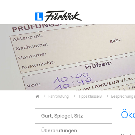
Skip navigation
Fahrprüfung
Tipps Klasse B
Besprechung e
Öko
Gurt, Spiegel, Sitz
Überprüfungen