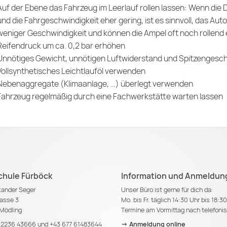
Auf der Ebene das Fahrzeug im Leerlauf rollen lassen: Wenn die Dis
und die Fahrgeschwindigkeit eher gering, ist es sinnvoll, das Auto 
weniger Geschwindigkeit und können die Ampel oft noch rollend
Reifendruck um ca. 0,2 bar erhöhen
Unnötiges Gewicht, unnötigen Luftwiderstand und Spitzengesc
Vollsynthetisches Leichtlauföl verwenden
Nebenaggregate (Klimaanlage, …) überlegt verwenden
Fahrzeug regelmäßig durch eine Fachwerkstätte warten lassen
chule Fürböck
Information und Anmeldun
exander Seger
Unser Büro ist gerne für dich da:
asse 3
Mo. bis Fr. täglich 14:30 Uhr bis 18:3
Mödling
Termine am Vormittag nach telefoni
 2236 43666
und
+43 677 61483644
-> Anmeldung online