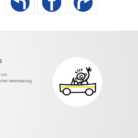
g
0 Uhr
scher Vereinbarung