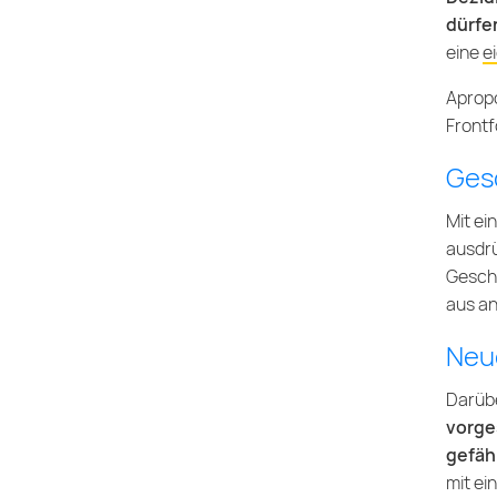
dürfen
eine
e
Aprop
Frontf
Ges
Mit ei
ausdrü
Geschw
aus an
Neu
Darübe
vorge
gefäh
mit ei