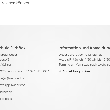
rreichen können ...
chule Fürböck
Information und Anmeldun
exander Seger
Unser Büro ist gerne für dich da:
asse 3
Mo. bis Fr. täglich 14:30 Uhr bis 18:3
Mödling
Termine am Vormittag nach telefoni
 2236 43666
und
+43 677 61483644
-> Anmeldung online
ice(at)fuerboeck.at
tsApp-Nachricht
erboeck
erboeck