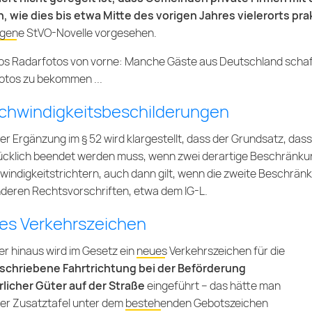
, wie dies bis etwa Mitte des vorigen Jahres vielerorts pra
igene StVO-Novelle
vorgesehen.
os Radarfotos von vorne: Manche Gäste aus Deutschland schaf
otos
zu bekommen ...
chwindigkeitsbeschilderungen
ner Ergänzung im § 52 wird klargestellt, dass der Grundsatz, das
cklich beendet werden muss, wenn zwei derartige Beschränkun
indigkeitstrichtern, auch dann gilt, wenn die zweite Beschränk
deren Rechtsvorschriften, etwa dem IG-L.
es Verkehrszeichen
r hinaus wird im Gesetz ein
neues Verkehrszeichen
für die
schriebene Fahrtrichtung bei der Beförderung
rlicher Güter auf der Straße
eingeführt – das hätte man
ner Zusatztafel unter dem
bestehenden Gebotszeichen