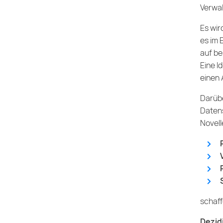
Verwal
Es wir
es im 
auf be
Eine I
einen 
Darüb
Daten
Novelle
schaff
Dezid