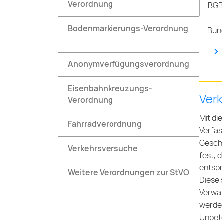
Verordnung
BGB
Bodenmarkierungs-Verordnung
Bund
Anonymverfügungsverordnung
Eisenbahnkreuzungs-
Ver
Verordnung
Mit di
Fahrradverordnung
Verfas
Geschw
Verkehrsversuche
fest, 
entsp
Weitere Verordnungen zur StVO
Diese 
Verwal
werden
Unbete