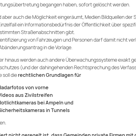
tungsübertretung begangen haben, sofort gelöscht werden.
d aber auch die Möglichkeit eingeräumt, Medien Bildquellen der 
Einzelfall ein Informationsbedürfnis der Öffentlichkeit über sp
stimmten Straßenabschnitten gibt.
dentifizierung von Fahrzeugen und Personen darf damit nicht v
Abänderungsantrag in die Vorlage.
er hinaus werden auch andere Überwachungssysteme exakt ge
schutzes (und der dahingehenden Rechtsprechung des Verfass
 soll die
rechtlichen Grundlagen für
Radarfotos von vorne
Videos aus Zivilstreifen
Rotlichtkameras bei Ampeln und
Sicherheitskameras in Tunnels
en.
iert nicht geregelt ist, dass Gemeinden private Firmen m