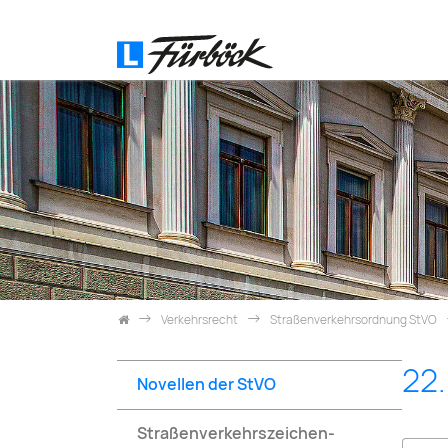
Skip navigation
Verkehrsrecht
Straßenverkehrsordnung StVO
22.
Novellen der StVO
Straßenverkehrszeichen-