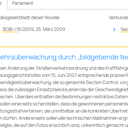
l.
Parlament
esgesetzblatt dieser Novelle
Verbunden
BGBl. I 16/2009, 25. März 2009
Sec
kehrsüberwachung durch „bildgebende te
eser Änderung der Straßenverkehrsordnung und des Kraftfahrge
sungsgerichtshofes vom 15. Juni 2007 entsprechende präzise
indigkeitsüberwachung, die so genannte Section Control, vor
dass die zulässigen Einsatzzwecke jenen bei der Geschwindig
rechen. Überdies enthalten die Bestimmungen restriktive Dat
sollen einerseits sicherstellen, dass die gewonnenen personen
tungsstrafverfahren, die unmittelbar an die konkreten Übertre
 dürfen. Andererseits sollen alle technischen Maßnahmen ergri
iligte, die auf den Fotos ersichtlich sind, unkenntlich gemacht u