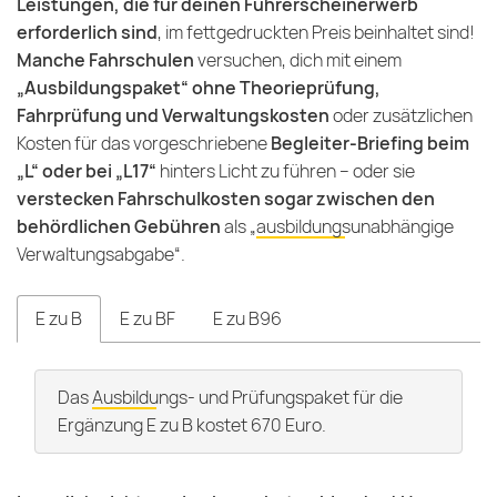
Leistungen, die für deinen Führerscheinerwerb
erforderlich sind
, im fettgedruckten Preis beinhaltet sind!
Manche Fahrschulen
versuchen, dich mit einem
„Ausbildungspaket“ ohne Theorieprüfung,
Fahrprüfung und Verwaltungskosten
oder zusätzlichen
Kosten für das vorgeschriebene
Begleiter-Briefing beim
„L“ oder bei „L17“
hinters Licht zu führen – oder sie
verstecken
Fahrschulkosten sogar zwischen den
behördlichen Gebühren
als „
ausbildungsunabhängige
Verwaltungsabgabe
“.
E zu B
E zu BF
E zu B96
Das
Ausbildungs- und Prüfungspaket
für die
Ergänzung E zu B kostet 670 Euro.