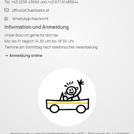
Tel.
+43 2236 43666
und
+43 677 61483644
office(at)fuerboeck.at
WhatsApp-Nachricht
Information und Anmeldung
Unser Büro ist gerne für dich da:
Mo. bis Fr. täglich 14:30 Uhr bis 18:30 Uhr
Termine am Vormittag nach telefonischer Vereinbarung
-> Anmeldung online
Impressum
|
Unsere Kontaktdaten als VCF
|
Datenschutz
|
Updates