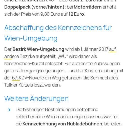
Doppelpack (vorne/hinten)
; bei
Motorrädern
erhöht
sich der Preis von 9,80 Euro auf
12 Euro
.
Abschaffung des Kennzeichens für
Wien-Umgebung
Der
Bezirk Wien-Umgebung
wird ab 1. Jänner 2017
auf
andere Bezirke aufgeteilt
, „WU“ wird daher als
Kennzeichen-Kürzel gelöscht. Für aufrechte Zulassungen
gibt es Übergangsregelungen ... und für Klosterneuburg mit
der
67. KDV-Novelle
ein Weg gefunden, die Schmach des
Tullner Kürzels loszuwerden.
Weitere Änderungen
Die bisherigen Bestimmungen betreffend
reflektierende Warnmarkierungen passen zwar für
die
Kennzeichnung von Hubladebühnen
, bereiten