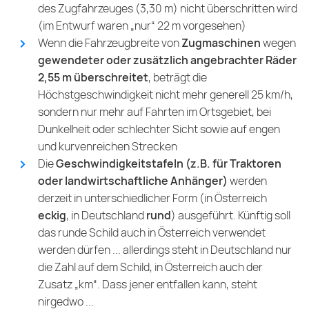
des Zugfahrzeuges (3,30 m) nicht überschritten wird
(im Entwurf waren „nur“ 22 m vorgesehen)
Wenn die Fahrzeugbreite von
Zugmaschinen
wegen
gewendeter oder zusätzlich angebrachter Räder
2,55 m überschreitet
, beträgt die
Höchstgeschwindigkeit nicht mehr generell 25 km/h,
sondern nur mehr auf Fahrten im Ortsgebiet, bei
Dunkelheit oder schlechter Sicht sowie auf engen
und kurvenreichen Strecken
Die
Geschwindigkeitstafeln (z.B. für Traktoren
oder landwirtschaftliche Anhänger)
werden
derzeit in unterschiedlicher Form (in Österreich
eckig
, in Deutschland
rund
) ausgeführt. Künftig soll
das runde Schild auch in Österreich verwendet
werden dürfen ... allerdings steht in Deutschland nur
die Zahl auf dem Schild, in Österreich auch der
Zusatz „km“. Dass jener entfallen kann, steht
nirgedwo ...