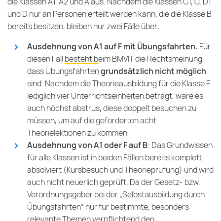
die Klassen A1, A2 und A aus. Nachdem die Klassen C1, C, D1
und D nur an Personen erteilt werden kann, die die Klasse B
bereits besitzen, bleiben nur zwei Fälle über:
Ausdehnung von A1 auf F mit Übungsfahrten
: Für
diesen Fall
besteht beim BMVIT die Rechtsmeinung
,
dass Übungsfahrten
grundsätzlich nicht möglich
sind. Nachdem die Theorieausbildung für die Klasse F
lediglich vier Unterrichtseinheiten beträgt, wäre es
auch höchst abstrus, diese doppelt besuchen zu
müssen, um auf die geforderten acht
Theorielektionen zu kommen
Ausdehnung von A1 oder F auf B
: Das Grundwissen
für alle Klassen ist in beiden Fällen bereits komplett
absolviert (Kursbesuch und Theorieprüfung) und wird
auch nicht neuerlich geprüft. Da der Gesetz- bzw.
Verordnungsgeber bei der „Selbstausbildung durch
Übungsfahrten“ nur für bestimmte, besonders
relevante Themen verpflichtend den