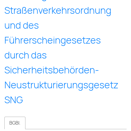
Straßen­ver­kehr­sord­nung
und des
Führer­schein­gesetzes
durch das
Sicher­heits­behörden-
Neu­struk­tur­ier­ungs­gesetz
SNG
BGBl.