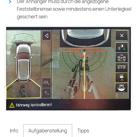
Der Anhänger muss durch die angezogene
Feststellbremse sowie mindestens einen Unterlegkeil
gesichert sein
Info
Aufgabenstellung
Tipps