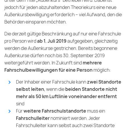
unter dem Titel „Außenkurs“ betrieben wird. Dabei ist
jedoch für jeden abzuhaltenden Theoriekurs eine neue
Außenkursbewilligung erforderlich – viel Aufwand, den die
Behörden einsparen möchten.
Die derzeit gültige Beschränkung auf nur eine Fahrschule
pro Person wird
ab 1. Juli 2019
aufgegeben, gleichzeitig
werden die Außenkurse gestrichen. Bereits begonnene
Außenkurse dürfen noch bis 30. September 2019
weitergeführt werden. In Zukunft sind
mehrere
Fahrschulbewilligungen für eine Person
möglich:
Der Inhaber einer Fahrschule kann
zwei Standorte
selbst leiten
, wenn die
beiden Standorte nicht
mehr als 50 km Luftlinie voneinander entfernt
sind
Für
weitere Fahrschulstandorte
muss ein
Fahrschulleiter
nominiert werden. Jeder
Fahrschulleiter kann selbst auch zwei Standorte