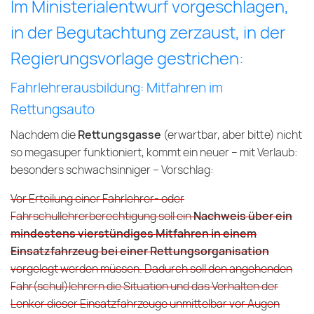
Im Ministerialentwurf vorgeschlagen,
in der Begutachtung zerzaust, in der
Regierungsvorlage gestrichen:
Fahrlehrerausbildung: Mitfahren im
Rettungsauto
Nachdem die
Rettungsgasse
(erwartbar, aber bitte) nicht
so megasuper funktioniert, kommt ein neuer – mit Verlaub:
besonders schwachsinniger – Vorschlag:
Vor Erteilung einer Fahrlehrer- oder
Fahrschullehrerberechtigung soll ein
Nachweis über ein
mindestens vierstündiges Mitfahren in einem
Einsatzfahrzeug bei einer Rettungsorganisation
vorgelegt werden müssen. Dadurch soll den angehenden
Fahr(schul)lehrern die Situation und das Verhalten der
Lenker dieser Einsatzfahrzeuge unmittelbar vor Augen