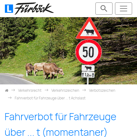
Skip navigation
Verkehrsrecht
Verkehrszeichen
Verbotszeichen
Fahrverbot für Fahrzeuge über ... t Achslast
Fahrverbot für Fahrzeuge
über ... t (momentaner)