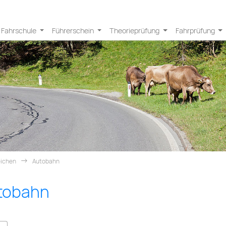
Fahrschule
Führerschein
Theorieprüfung
Fahrprüfung
eichen
Autobahn
tobahn