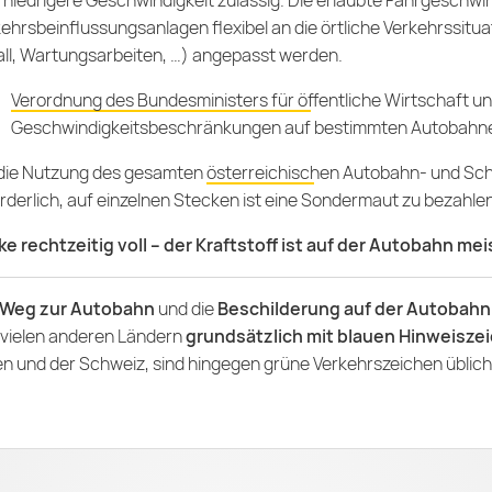
 niedrigere Geschwindigkeit zulässig. Die erlaubte Fahrgeschwi
ehrsbeinflussungsanlagen flexibel an die örtliche Verkehrssitu
ll, Wartungsarbeiten, …) angepasst werden.
Verordnung des Bundesministers für öffentliche Wirtschaft u
Geschwindigkeitsbeschränkungen auf bestimmten Autobahne
 die Nutzung des gesamten
österreichischen Autobahn- und Sch
rderlich, auf einzelnen Stecken ist eine Sondermaut zu bezahlen
e rechtzeitig voll – der Kraftstoff ist auf der Autobahn me
Weg zur Autobahn
und die
Beschilderung auf der Autobah
 vielen anderen Ländern
grundsätzlich mit blauen Hinweisze
ien und der Schweiz, sind hingegen grüne Verkehrszeichen üblich