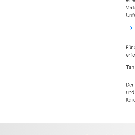
eine
Verk
Unfa
Für
erfo
Tank
Der
und
Ital