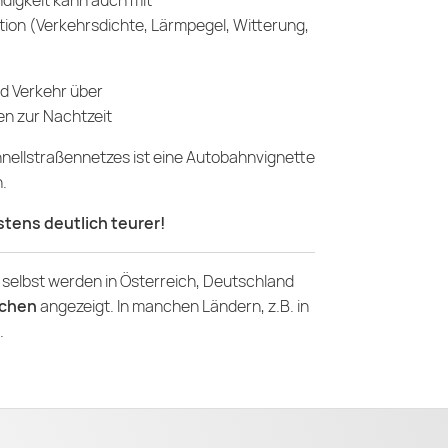
ndigkeit kann auch mit
ation (Verkehrsdichte, Lärmpegel, Witterung,
nd Verkehr über
n zur Nachtzeit
nellstraßennetzes
ist eine Autobahnvignette
.
istens deutlich teurer!
n
selbst werden in Österreich, Deutschland
ichen
angezeigt. In manchen Ländern, z.B. in
.