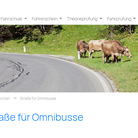
Fahrschule
Führerschein
Theorieprüfung
Fahrprüfung
eichen
Straße für Omnibusse
raße für Omnibusse