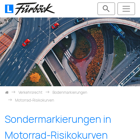
Skip navigation
Verkehrsrecht
Bodenmarkierungen
Motorrad-Risikokurven
Sondermarkierungen in
Motorrad-Risikokurven