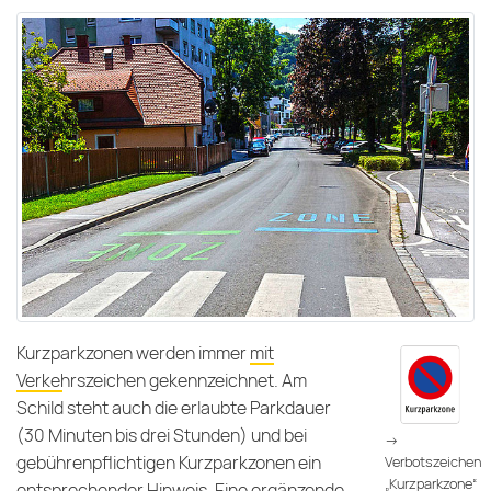
Kurzparkzonen werden immer
mit
Verkehrszeichen gekennzeichnet
. Am
Schild steht auch die erlaubte Parkdauer
(30 Minuten bis drei Stunden) und bei
->
gebührenpflichtigen Kurzparkzonen ein
Verbotszeichen
„Kurzparkzone“
entsprechender Hinweis. Eine ergänzende