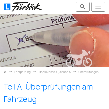
Zum Inhalt springen
Fahrprüfung
Tipps Klasse A1, A2 und A
Überprüfungen
Teil A: Überprüfungen am
Fahrzeug