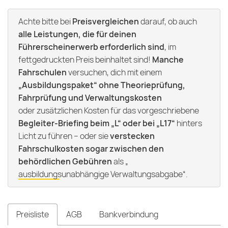
Achte bitte bei
Preisvergleichen
darauf, ob auch
alle Leistungen, die für deinen
Führerscheinerwerb erforderlich sind
, im
fettgedruckten Preis beinhaltet sind!
Manche
Fahrschulen
versuchen, dich mit einem
„Ausbildungspaket“ ohne Theorieprüfung,
Fahrprüfung und Verwaltungskosten
oder zusätzlichen Kosten für das vorgeschriebene
Begleiter-Briefing beim „L“ oder bei „L17“
hinters
Licht zu führen – oder sie
verstecken
Fahrschulkosten sogar zwischen den
behördlichen Gebühren
als „
ausbildungsunabhängige Verwaltungsabgabe
“.
Preisliste
AGB
Bankverbindung