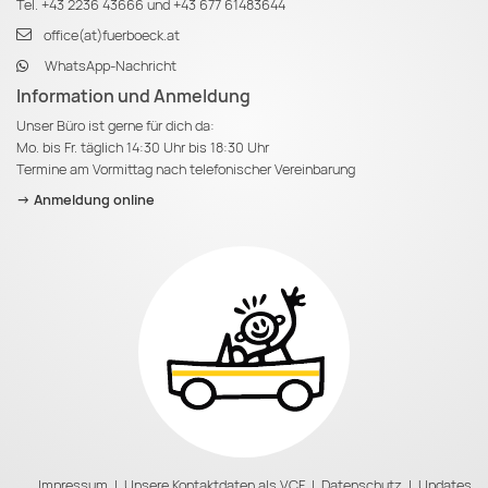
Tel.
+43 2236 43666
und
+43 677 61483644
office(at)fuerboeck.at
WhatsApp-Nachricht
Information und Anmeldung
Unser Büro ist gerne für dich da:
Mo. bis Fr. täglich 14:30 Uhr bis 18:30 Uhr
Termine am Vormittag nach telefonischer Vereinbarung
-> Anmeldung online
Impressum
|
Unsere Kontaktdaten als VCF
|
Datenschutz
|
Updates