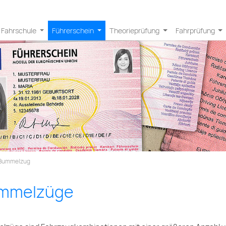
Fahrschule
Führerschein
Theorieprüfung
Fahrprüfung
Bummelzug
mmelzüge