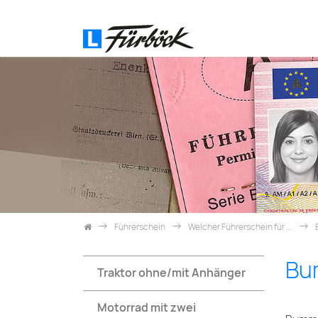
Zum Inhalt springen
Führerschein
Welcher Führerschein für ...
Bu
Traktor ohne/mit Anhänger
Motorrad mit zwei