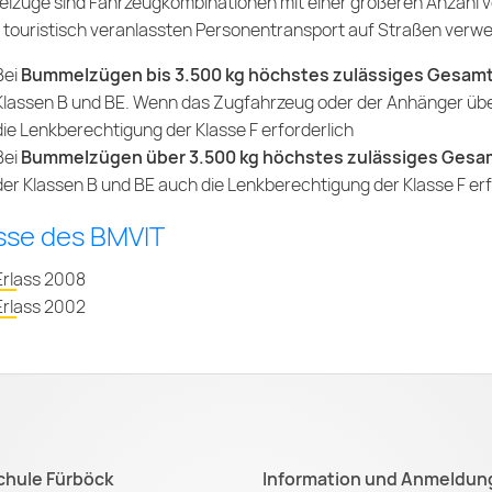
züge sind Fahrzeugkombinationen mit einer größeren Anzahl vo
 touristisch veranlassten Personentransport auf Straßen ver
Bei
Bummelzügen bis 3.500 kg höchstes zulässiges Gesam
Klassen B und BE. Wenn das Zugfahrzeug oder der Anhänger über 
die Lenkberechtigung der Klasse F erforderlich
Bei
Bummelzügen über 3.500 kg höchstes zulässiges Ges
der Klassen B und BE auch die Lenkberechtigung der Klasse F erf
ässe des BMVIT
Erlass 2008
Erlass 2002
chule Fürböck
Information und Anmeldun