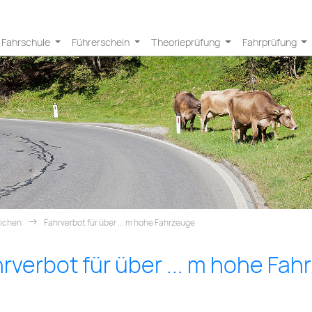
Fahrschule
Führerschein
Theorieprüfung
Fahrprüfung
eichen
Fahrverbot für über ... m hohe Fahrzeuge
rverbot für über ... m hohe Fa