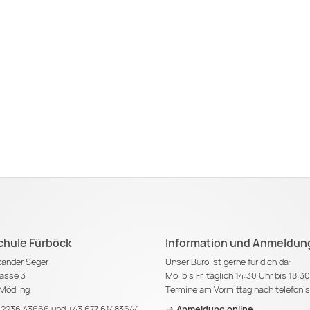
chule Fürböck
Information und Anmeldun
exander Seger
Unser Büro ist gerne für dich da:
asse 3
Mo. bis Fr. täglich 14:30 Uhr bis 18:3
Mödling
Termine am Vormittag nach telefoni
 2236 43666
und
+43 677 61483644
-> Anmeldung online