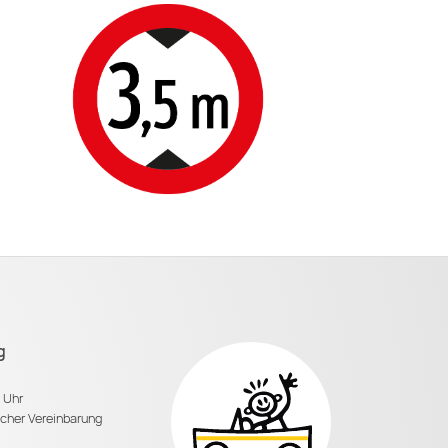
g
0 Uhr
scher Vereinbarung