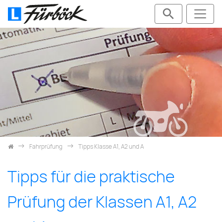
Zum Inhalt springen
Fahrprüfung
Tipps Klasse A1, A2 und A
Tipps für die praktische
Prüfung der Klassen A1, A2