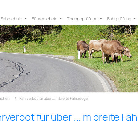
Fahrschule
Führerschein
Theorieprüfung
Fahrprüfung
eichen
Fahrverbot für über ... m breite Fahrzeuge
rverbot für über ... m breite F