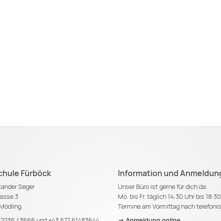
chule Fürböck
Information und Anmeldun
exander Seger
Unser Büro ist gerne für dich da:
asse 3
Mo. bis Fr. täglich 14:30 Uhr bis 18:3
Mödling
Termine am Vormittag nach telefoni
 2236 43666
und
+43 677 61483644
-> Anmeldung online