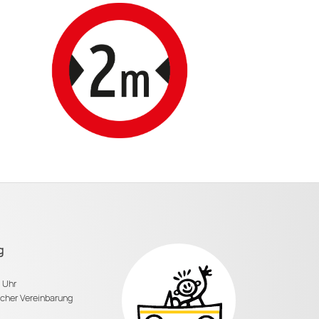
g
0 Uhr
scher Vereinbarung