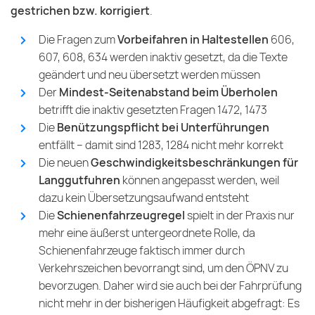
gestrichen bzw. korrigiert
.
Die Fragen zum
Vorbeifahren in Haltestellen
606,
607, 608, 634 werden inaktiv gesetzt, da die Texte
geändert und neu übersetzt werden müssen
Der
Mindest-Seitenabstand beim Überholen
betrifft die inaktiv gesetzten Fragen 1472, 1473
Die
Benützungspflicht bei Unterführungen
entfällt – damit sind 1283, 1284 nicht mehr korrekt
Die neuen
Geschwindigkeitsbeschränkungen für
Langgutfuhren
können angepasst werden, weil
dazu kein Übersetzungsaufwand entsteht
Die
Schienenfahrzeugregel
spielt in der Praxis nur
mehr eine äußerst untergeordnete Rolle, da
Schienenfahrzeuge faktisch immer durch
Verkehrszeichen bevorrangt sind, um den ÖPNV zu
bevorzugen. Daher wird sie auch bei der Fahrprüfung
nicht mehr in der bisherigen Häufigkeit abgefragt: Es