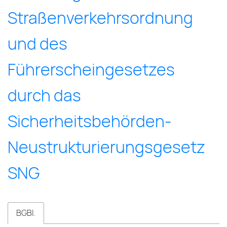
Straßen­ver­kehr­sord­nung
und des
Führer­schein­gesetzes
durch das
Sicher­heits­behörden-
Neu­struk­tur­ier­ungs­gesetz
SNG
BGBl.