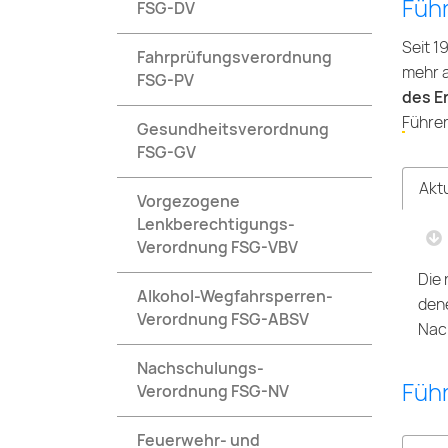
Füh
FSG-DV
Seit 1
Fahrprüfungsverordnung
mehr a
FSG-PV
des E
Führer
Gesundheitsverordnung
FSG-GV
Aktu
Vorgezogene
Lenkberechtigungs-
Verordnung FSG-VBV
Die 
Alkohol-Wegfahrsperren-
dene
Verordnung FSG-ABSV
Nac
Nachschulungs-
Führ
Verordnung FSG-NV
Feuerwehr- und