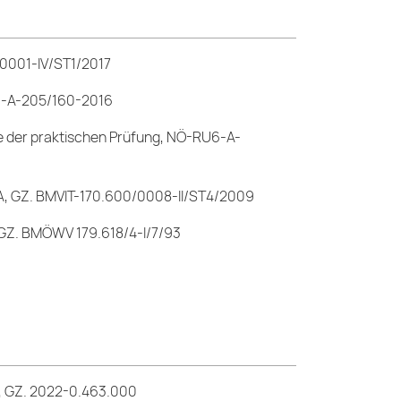
/0001-IV/ST1/2017
U6-A-205/160-2016
e der praktischen Prüfung, NÖ-RU6-A-
 A, GZ. BMVIT-170.600/0008-II/ST4/2009
 GZ. BMÖWV 179.618/4-I/7/93
e, GZ. 2022-0.463.000