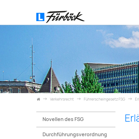
Zum Inhalt springen
Verkehrsrecht
Führerscheingesetz FSG
Er
Er
Novellen des FSG
Durchführungsverordnung