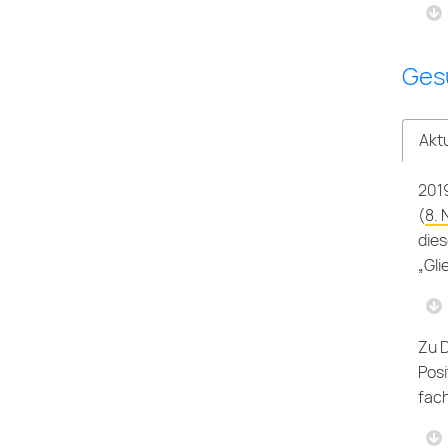
Ges
Aktu
201
(
8. 
dies
„Gli
Zu D
Posi
fach