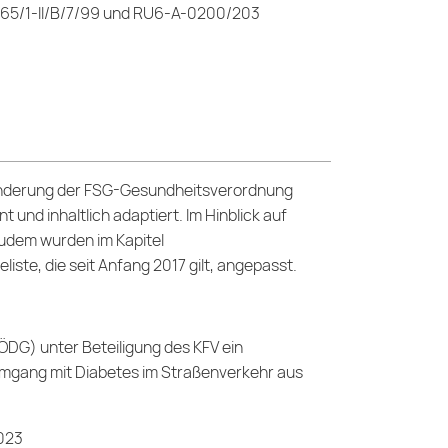
70.65/1-II/B/7/99 und RU6-A-0200/203
 Änderung der FSG-Gesundheitsverordnung
und inhaltlich adaptiert. Im Hinblick auf
Zudem wurden im Kapitel
ste, die seit Anfang 2017 gilt, angepasst.
(ÖDG) unter Beteiligung des KFV ein
 Umgang mit Diabetes im Straßenverkehr aus
2023