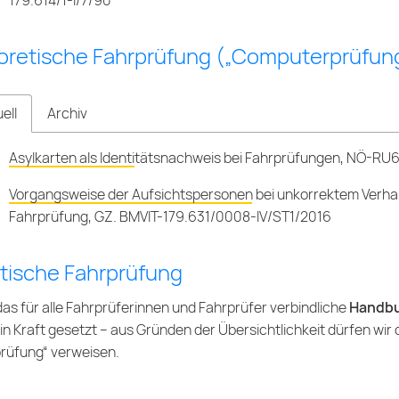
179.614/1-I/7/90
oretische Fahrprüfung („Computerprüfun
ell
Archiv
Asylkarten als Identitätsnachweis bei Fahrprüfungen, NÖ-R
Vorgangsweise der Aufsichtspersonen bei unkorrektem Verhal
Fahrprüfung, GZ. BMVIT-179.631/0008-IV/ST1/2016
tische Fahrprüfung
as für alle Fahrprüferinnen und Fahrprüfer verbindliche
Handbu
 in Kraft gesetzt – aus Gründen der Übersichtlichkeit dürfen wir 
prüfung“
verweisen.