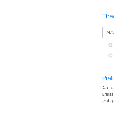
The
Aktu
Prak
Auch d
Erlass
„Fahr