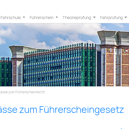
Fahrschule
Führerschein
Theorieprüfung
Fahrprüfung
lässe zum Führerscheinrecht
lässe zum Führerscheingesetz