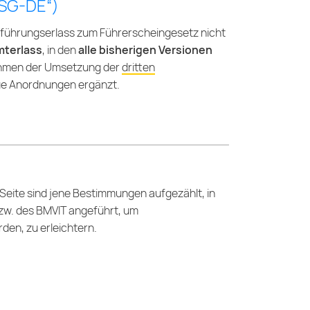
FSG-DE“)
chführungserlass zum Führerscheingesetz nicht
terlass
, in den
alle bisherigen Versionen
ahmen der Umsetzung der
dritten
ue Anordnungen ergänzt.
n Seite sind jene Bestimmungen aufgezählt, in
bzw. des BMVIT angeführt, um
n, zu erleichtern.