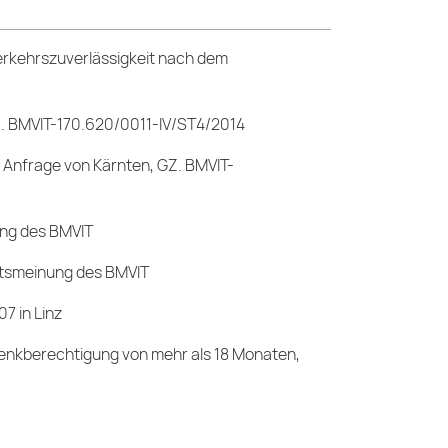
Verkehrszuverlässigkeit nach dem
GZ. BMVIT-170.620/0011-IV/ST4/2014
 Anfrage von Kärnten, GZ. BMVIT-
ung des BMVIT
htsmeinung des BMVIT
7 in Linz
enkberechtigung von mehr als 18 Monaten,