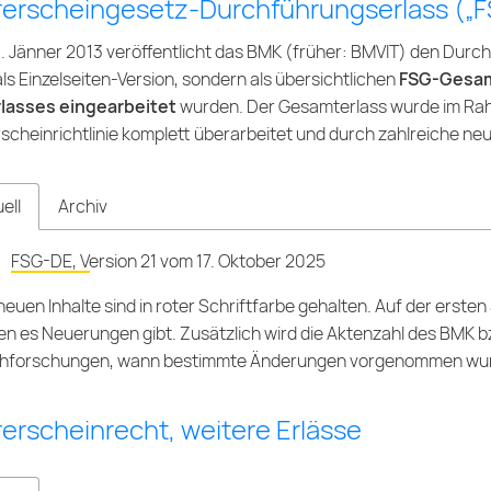
rerscheingesetz-Durchführungserlass („
9. Jänner 2013 veröffentlicht das BMK (früher: BMVIT) den Dur
ls Einzelseiten-Version, sondern als übersichtlichen
FSG-Gesam
rlasses eingearbeitet
wurden. Der Gesamterlass wurde im R
scheinrichtlinie
komplett überarbeitet und durch zahlreiche ne
ell
Archiv
FSG-DE, Version 21 vom 17. Oktober 2025
neuen Inhalte sind in roter Schriftfarbe gehalten. Auf der erste
n es Neuerungen gibt. Zusätzlich wird die Aktenzahl des BMK 
hforschungen, wann bestimmte Änderungen vorgenommen wurde
erscheinrecht, weitere Erlässe