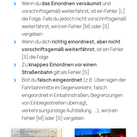
Wenn du
das Einordnen versäumst
und
vorschriftsgemäß weiterfährst, ist ein Fehler [L]
die Folge. Falls du jedoch nicht vorschriftsgemäß
weiterfährst, wird ein Fehler [M] oder [S]
vergeben
Wenn du dich
richtig einordnest, aber nicht
vorschriftsgemäß weiterfährst
, ist ein Fehler
[S] die Folge
Zu
knappes Einordnen vor einen
Straßenbahn
gilt als Fehler [S]
Bist du
falsch eingeordnet
(z.B. Überragen der
Fahrbahnmitte im Gegenverkehr, falsch
eingeordnet in Einbahnstraßen, Begrenzungen
von Einbiegestreifen überragt,
verkehrsungünstige Aufstellung, ...), wird ein
Fehler [M] oder [S] vergeben