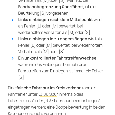
Verhalten als [M] oder [S]. Wenn du die
Fahrbahnbegrenzung überfährst
, ist die
Beurteilung [S] vorgesehen
Links einbiegen nach dem Mittelpunkt
wird
als Fehler [L] oder [M] bewertet, bei
wiederholtem Verhalten als [M] oder [S]
Links einbiegen in zu engem Bogen
wird als
Fehler [L] oder [M] bewertet, bei wiederholtem
Verhalten als [M] oder [S]
Ein
unkontrollierter Fahrstreifenwechsel
während des Einbiegens bei mehreren
Fahrstreifen zum Einbiegen ist immer ein Fehler
[S]
Eine
falsche Fahrspur im Kreisverkehr
kann als
Fahrfehler unter „
3.06 Spur innerhalb des
Fahrstreifens
“ oder „3.37 Fahrspur beim Einbiegen“
eingetragen werden; eine Doppelbewertung in beiden
Kategorien ist nicht vorgesehen.