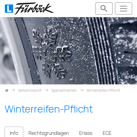
Zum Inhalt springen
Verkehrsrecht
Spezialthemen
Winterreifen-Pflicht
Winterreifen-Pflicht
Info
Rechtsgrundlagen
Erlass
ECE