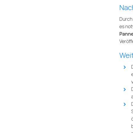
Nac
Durch 
es not
Panne
Veröff
Wei