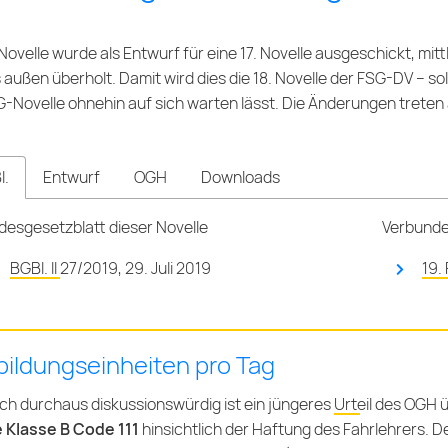
Novelle wurde als Entwurf für eine 17. Novelle ausgeschickt, mit
 außen überholt. Damit wird dies die 18. Novelle der FSG-DV – s
G-Novelle
ohnehin auf sich warten lässt. Die Änderungen trete
l.
Entwurf
OGH
Downloads
esgesetzblatt dieser Novelle
Verbunde
BGBl. II 27/2019, 29. Juli 2019
19.
ildungseinheiten pro Tag
lich durchaus diskussionswürdig ist ein jüngeres
Urteil des OGH
ü
e Klasse B Code 111
hinsichtlich der Haftung des Fahrlehrers. D