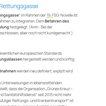
 Rettungsgasse
tungsgasse
“ im Rahmen der
19. FSG-Novelle
ist
nahmen zu integrieren. Dem
Befahren des
ulung
festgelegt. (Anm.: Bei der
schlossen, aber noch nicht kundgemacht.)
esentlichen europäischen Standards
gungsklassen
hergestellt werden und künftig
maßnahmen
werden neu definiert, explizit wird
on Unterweisungen in lebensrettenden
ellt, dass die Organisation „Grünes Kreuz –
 Sanitätshilfsdienst“ seit 2015 nicht mehr
tziger Rettungs- und Krankentransport“ ist