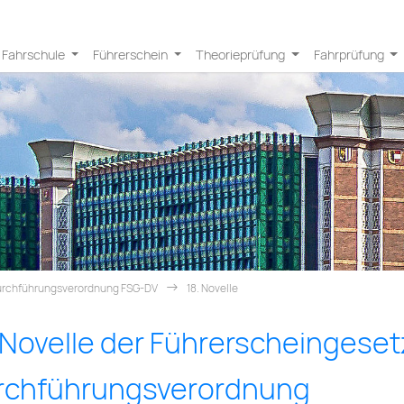
Fahrschule
Führerschein
Theorieprüfung
Fahrprüfung
rchführungsverordnung FSG-DV
18. Novelle
 Novelle der Führer­schein­geset
ch­führ­ungs­ver­ord­nung