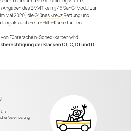
s sich dabei um keine Ausbildungsstätte,
ch Angaben des BMVIT kein § 45 SanG-Modul zur
 im Mai 2020] die
Grünes Kreuz Rettung und
dung als auch Erste-Hilfe-Kurse für den
ng von Führerschein-Scheckkarten wird
nkberechtigung der Klassen C1, C, D1 und D
g
0 Uhr
scher Vereinbarung