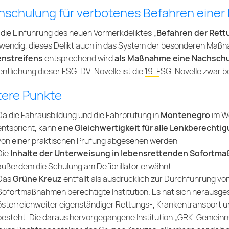
hschulung für verbotenes Befahren einer
die Einführung des neuen Vormerkdeliktes „
Befahren der Ret
wendig, dieses Delikt auch in das System der besonderen Maß
nstreifens
entsprechend wird
als Maßnahme eine Nachsch
entlichung dieser FSG-DV-Novelle ist die
19. FSG-Novelle
zwar be
tere Punkte
Da die Fahrausbildung und die Fahrprüfung in
Montenegro
im W
entspricht, kann eine
Gleichwertigkeit für alle Lenkberechti
von einer praktischen Prüfung abgesehen werden
Die
Inhalte der Unterweisung in lebensrettenden Sofort
außerdem die Schulung am Defibrillator erwähnt
Das
Grüne Kreuz
entfällt als ausdrücklich zur Durchführung v
Sofortmaßnahmen berechtigte Institution. Es hat sich herausgest
österreichweiter eigenständiger Rettungs-, Krankentransport und
besteht. Die daraus hervorgegangene Institution „GRK-Gemeinnü