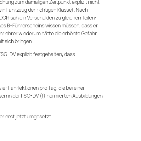
nung zum damaligen Zeitpunkt explizit nicht
in Fahrzeug der richtigen Klasse). Nach
OGH sah ein Verschulden zu gleichen Teilen:
ines B-Führerscheins wissen müssen, dass er
Fahrlehrer wiederum hätte die erhöhte Gefahr
t sich bringen.
 FSG-DV explizit festgehalten, dass
er Fahrlektionen pro Tag, die bei einer
esen in der FSG-DV (!) normierten Ausbildungen
er erst jetzt umgesetzt.