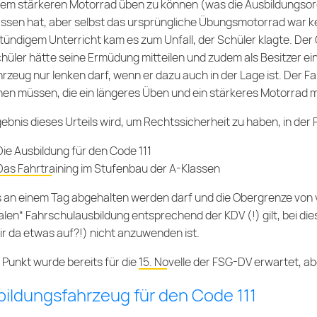
nem stärkeren Motorrad üben zu können (was die Ausbildungsord
ssen hat, aber selbst das ursprüngliche Übungsmotorrad war ke
ündigem Unterricht kam es zum Unfall, der Schüler klagte. Der 
hüler hätte seine Ermüdung mitteilen und zudem als Besitzer e
hrzeug nur lenken darf, wenn er dazu auch in der Lage ist. Der 
en müssen, die ein längeres Üben und ein stärkeres Motorrad mi
gebnis dieses Urteils wird, um Rechtssicherheit zu haben, in der
Die Ausbildung für den Code 111
Das Fahrtraining im Stufenbau der A-Klassen
s an einem Tag abgehalten werden darf und die Obergrenze von vi
len“ Fahrschulausbildung entsprechend der KDV (!) gilt, bei di
 dir da etwas auf?!) nicht anzuwenden ist.
 Punkt wurde bereits für die
15. Novelle der FSG-DV
erwartet, ab
ildungsfahrzeug für den Code 111