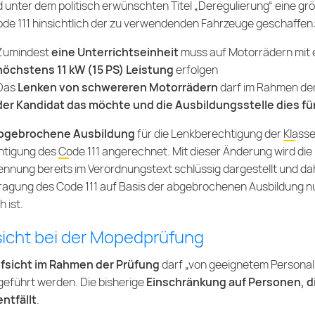
d unter dem politisch erwünschten Titel „Deregulierung“ eine größ
de 111
hinsichtlich der zu verwendenden Fahrzeuge geschaffen
Zumindest
eine U
nterrichtseinheit
muss auf Motorrädern mit
höchstens 11 kW (15 PS) Leistung
erfolgen
Das
Lenken von schwereren Motorrädern
darf im Rahmen der
der Kandidat das möchte und die Ausbildungsstelle dies für
bgebrochene Ausbildung
für die Lenkberechtigung der
Klass
htigung des
Code 111
angerechnet. Mit dieser Änderung wird die 
nnung bereits im Verordnungstext schlüssig dargestellt und da
agung des Code 111 auf Basis der abgebrochenen Ausbildung nur
h ist.
sicht bei der Mopedprüfung
fsicht im Rahmen der Prüfung
darf „von geeignetem Personal d
eführt werden. Die bisherige
Einschränkung auf Personen, d
entfällt
.