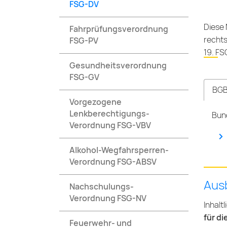
FSG-DV
Diese 
Fahrprüfungsverordnung
rechts
FSG-PV
19. FS
Gesundheitsverordnung
FSG-GV
BGB
Vorgezogene
Lenkberechtigungs-
Bund
Verordnung FSG-VBV
Alkohol-Wegfahrsperren-
Verordnung FSG-ABSV
Ausb
Nachschulungs-
Verordnung FSG-NV
Inhalt
für di
Feuerwehr- und