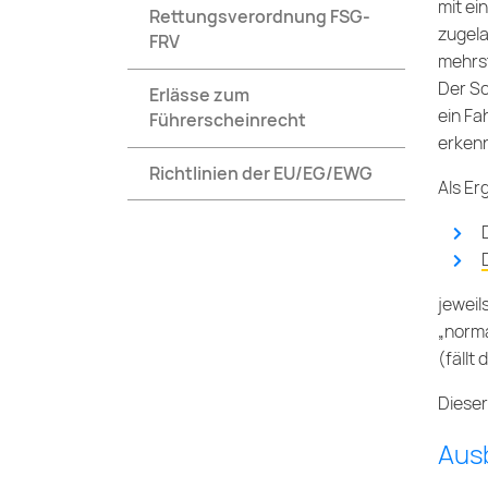
mit ei
Rettungsverordnung FSG-
zugela
FRV
mehrst
Der Sc
Erlässe zum
ein Fa
Führerscheinrecht
erkenn
Richtlinien der EU/EG/EWG
Als Er
jeweil
„norma
(fällt
Dieser
Ausb