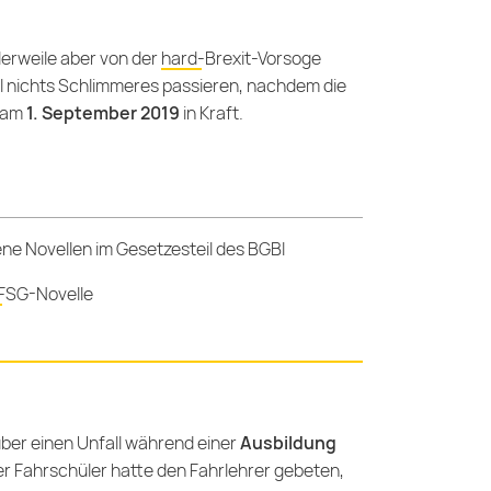
tlerweile aber von der
hard-Brexit-Vorsoge
oll nichts Schlimmeres passieren, nachdem die
n am
1. September 2019
in Kraft.
ne Novellen im Gesetzesteil des BGBl
 FSG-Novelle
ber einen Unfall während einer
Ausbildung
er Fahrschüler hatte den Fahrlehrer gebeten,