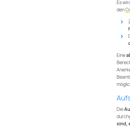
Es wir
den
Co
Eine
a
Berec
Anerke
Beantr
möglic
Auf
Die
Au
durchg
sind, 