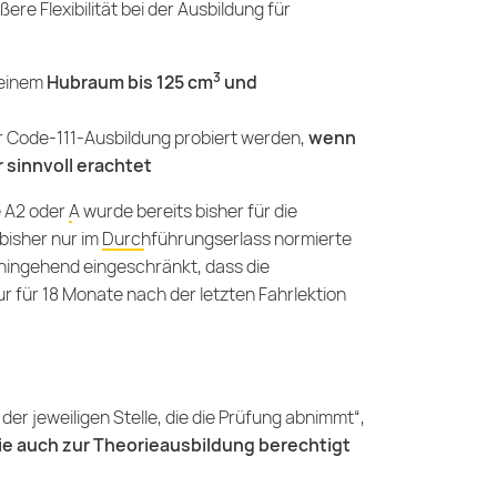
ere Flexibilität bei der Ausbildung für
:
3
 einem
Hubraum bis 125 cm
und
 Code-111-Ausbildung probiert werden,
wenn
 sinnvoll erachtet
e A2
oder
A
wurde bereits bisher für die
bisher nur im
Durchführungserlass
normierte
hingehend eingeschränkt, dass die
 für 18 Monate nach der letzten Fahrlektion
er jeweiligen Stelle, die die Prüfung abnimmt“,
ie auch zur Theorieausbildung berechtigt