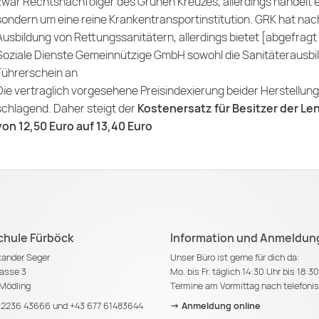
zwar Rechtsnachfolger des Grünen Kreuzes, allerdings handelt e
sondern um eine reine Krankentransportinstitution. GRK hat na
Ausbildung von Rettungssanitätern, allerdings bietet [abgefragt
Soziale Dienste Gemeinnützige GmbH
sowohl die Sanitäterausbil
Führerschein an
Die vertraglich vorgesehene Preisindexierung beider Herstellu
schlagend. Daher steigt der
Kostenersatz für Besitzer der Le
von 12,50 Euro auf 13,40 Euro
chule Fürböck
Information und Anmeldun
exander Seger
Unser Büro ist gerne für dich da:
asse 3
Mo. bis Fr. täglich 14:30 Uhr bis 18:3
Mödling
Termine am Vormittag nach telefoni
 2236 43666
und
+43 677 61483644
-> Anmeldung online