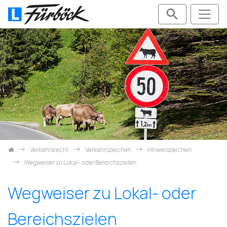
Zum Inhalt springen
Verkehrsrecht
Verkehrszeichen
Hinweiszeichen
Wegweiser zu Lokal- oder Bereichszielen
Wegweiser zu Lokal- oder
Bereichszielen