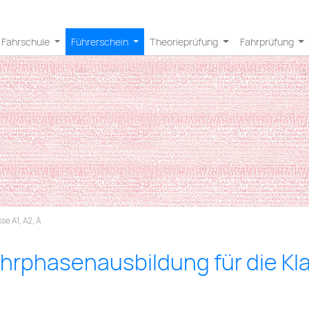
Fahrschule
Führerschein
Theorieprüfung
Fahrprüfung
se A1, A2, A
rphasenausbildung für die Kla