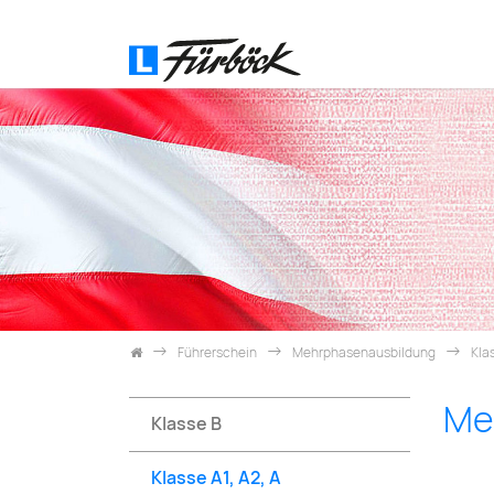
Zum Inhalt springen
Führerschein
Mehrphasenausbildung
Klas
Meh
Klasse B
Klasse A1, A2, A