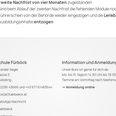
zweite Nachfrist von vier Monaten
zugestanden
Sind beim Ablauf der zweiten Nachfrist die fehlenden Module noc
Führerschein von der Behörde wieder eingezogen und die
Lenkb
Ausbildungsinhalte
entzogen
chule Fürböck
Information und Anmeldun
exander Seger
Unser Büro ist gerne für dich da:
asse 3
Mo. bis Fr. täglich 14:30 Uhr bis 18:3
Mödling
Termine am Vormittag nach telefoni
 2236 43666
und
+43 677 61483644
-> Anmeldung online
ice(at)fuerboeck.at
tsApp-Nachricht
erboeck