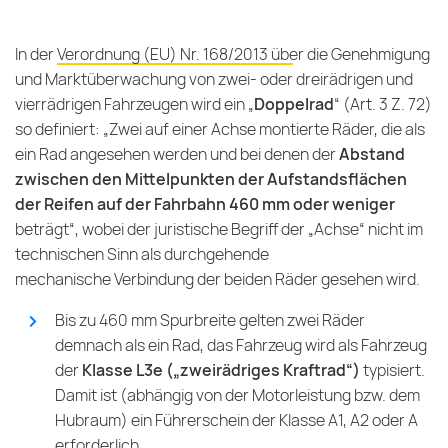
In der
Verordnung (EU) Nr. 168/2013 über die Genehmigung
und Marktüberwachung von zwei- oder dreirädrigen und
vierrädrigen Fahrzeugen
wird ein „
Doppelrad
“ (Art. 3 Z. 72)
so definiert: „Zwei auf einer Achse montierte Räder, die als
ein Rad angesehen werden und bei denen der
Abstand
zwischen den Mittelpunkten der Aufstandsflächen
der Reifen auf der Fahrbahn 460 mm oder weniger
beträgt“, wobei der juristische Begriff der „Achse“ nicht im
technischen Sinn als durchgehende
mechanische Verbindung der beiden Räder gesehen wird.
Bis zu 460 mm Spurbreite gelten zwei Räder
demnach als ein Rad, das Fahrzeug wird als Fahrzeug
der
Klasse L3e („zweirädriges Kraftrad“)
typisiert.
Damit ist (abhängig von der Motorleistung bzw. dem
Hubraum) ein Führerschein der Klasse A1, A2 oder A
erforderlich