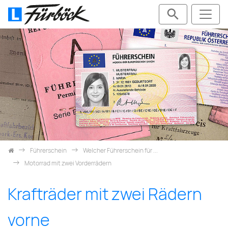
Zum Inhalt springen
Führerschein
Welcher Führerschein für ...
Motorrad mit zwei Vorderrädern
Krafträder mit zwei Rädern
vorne