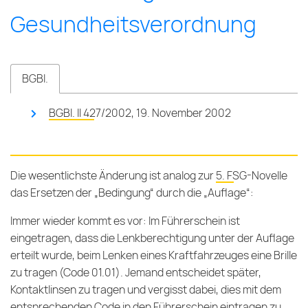
Ge­sund­heits­ver­ord­nung
BGBl.
BGBl. II 427/2002, 19. November 2002
Die wesentlichste Änderung ist analog zur
5. FSG-Novelle
das Ersetzen der „Bedingung“ durch die „Auflage“:
Immer wieder kommt es vor: Im Führerschein ist
eingetragen, dass die Lenkberechtigung unter der Auflage
erteilt wurde, beim Lenken eines Kraftfahrzeuges eine Brille
zu tragen (Code 01.01). Jemand entscheidet später,
Kontaktlinsen zu tragen und vergisst dabei, dies mit dem
entsprechenden Code in den Führerschein eintragen zu