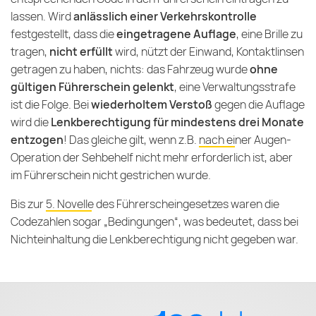
lassen. Wird
anlässlich einer Verkehrskontrolle
festgestellt, dass die
eingetragene Auflage
, eine Brille zu
tragen,
nicht erfüllt
wird, nützt der Einwand, Kontaktlinsen
getragen zu haben, nichts: das Fahrzeug wurde
ohne
gültigen Führerschein gelenkt
, eine Verwaltungsstrafe
ist die Folge. Bei
wiederholtem Verstoß
gegen die Auflage
wird die
Lenkberechtigung für mindestens drei Monate
entzogen
! Das gleiche gilt, wenn z.B.
nach einer Augen-
Operation
der Sehbehelf nicht mehr erforderlich ist, aber
im Führerschein nicht gestrichen wurde.
Bis zur
5. Novelle des Führerscheingesetzes
waren die
Codezahlen sogar „Bedingungen“, was bedeutet, dass bei
Nichteinhaltung die Lenkberechtigung nicht gegeben war.